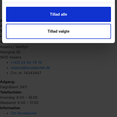
(+45) 61 11 12 17
odense@boxdepotet.dk
Cvr. nr. 20126604
Tillad alle
Adgang:
Alle dage: 6.00 – 22.00
Tillad valgte
Telefontider:
Hverdag: 8.00 – 18.00
Weekend: 9.00 – 17.00
Assens / Vestfyn
Aborgvej 26
5610 Assens
(+45) 24 40 79 19
assens@boxdepotet.dk
Cvr. nr. 14343407
Adgang:
Døgnåbent 24/7
Telefontider:
Hverdag: 8.00 – 18.00
Weekend: 9.00 – 17.00
Information
Om Boxdepotet