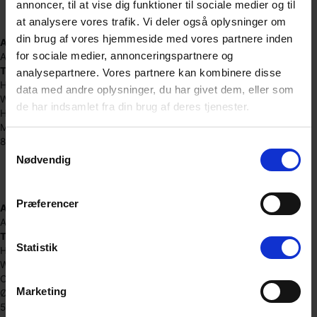
annoncer, til at vise dig funktioner til sociale medier og til
horsens@boxdepotet.dk
Cvr. nr. 40217614
at analysere vores trafik. Vi deler også oplysninger om
din brug af vores hjemmeside med vores partnere inden
Adgang:
for sociale medier, annonceringspartnere og
Alle dage: 7.00 – 22.00
Telefontider:
analysepartnere. Vores partnere kan kombinere disse
Hverdag: 8.00 – 18.00
data med andre oplysninger, du har givet dem, eller som
Weekend: 9.00 – 17.00
de har indsamlet fra din brug af deres tjenester.
Hedensted
Mosetoften 3
8722 Hedensted
Samtykkevalg
(+45) 71 74 89 89
Nødvendig
hedensted@boxdepotet.dk
Cvr. nr. 40421424
Præferencer
Adgang:
Alle dage: 6.00 – 22.00
Telefontider:
Statistik
Hverdag: 8.00 – 18.00
Weekend: 9.00 – 17.00
Odense / Otterup
Marketing
Ørkebyvej 6
5450 Otterup