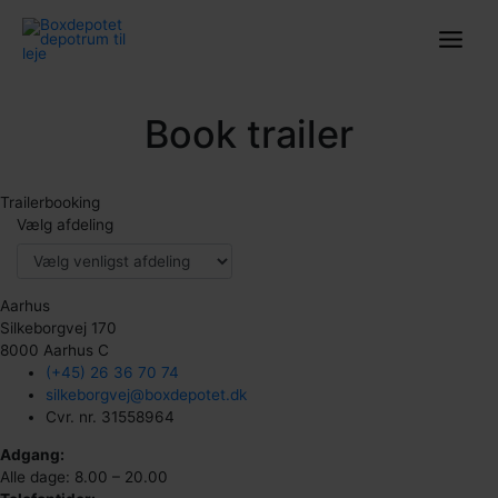
Gå
til
indholdet
Book trailer
Trailerbooking
Vælg afdeling
Aarhus
Silkeborgvej 170
8000 Aarhus C
(+45) 26 36 70 74
silkeborgvej@boxdepotet.dk
Cvr. nr. 31558964
Adgang:
Alle dage: 8.00 – 20.00