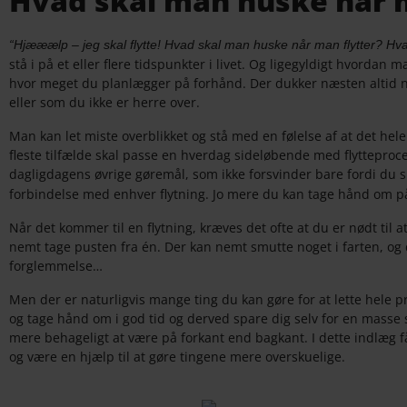
Hvad skal man huske når m
“Hjææælp – jeg skal flytte! Hvad skal man huske når man flytter? Hv
stå i på et eller flere tidspunkter i livet. Og ligegyldigt hvordan 
hvor meget du planlægger på forhånd. Der dukker næsten altid n
eller som du ikke er herre over.
Man kan let miste overblikket og stå med en følelse af at det hel
fleste tilfælde skal passe en hverdag sideløbende med flytteproc
dagligdagens øvrige gøremål, som ikke forsvinder bare fordi du sk
forbindelse med enhver flytning. Jo mere du kan tage hånd om på
Når det kommer til en flytning, kræves det ofte at du er nødt til
nemt tage pusten fra én. Der kan nemt smutte noget i farten, 
forglemmelse…
Men der er naturligvis mange ting du kan gøre for at lette hele 
og tage hånd om i god tid og derved spare dig selv for en masse s
mere behageligt at være på forkant end bagkant. I dette indlæg får
og være en hjælp til at gøre tingene mere overskuelige.