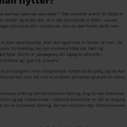
an flytter?
Den situation prøver de fleste at
ad skal man gøre når man flytter?”
man vender og drejer det, så er det stressende at flytte – uanset
oget uforudset eller uventet op, som du ikke havde tænkt over
e er dybt uoverskueligt. Man skal også have in mente, at man i de
essen. En hverdag, der kan involvere både job, børn og
al flytte. Derfor er
din vigtigste allierede i
planlægning
 forhånd og i god tid, jo bedre.
 at kunne jonglere med mange bolde i luften på én gang, og det kan
og dermed kan man stå med et problem på halsen grundet en banal
processen omkring den forestående flytning; ting du kan forberede
tress og jag i sidste ende. I sådanne situationer er det nu engang
 du en huskeliste flytning, der kan assistere dig i flytteprocessen