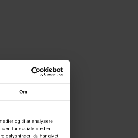
Om
 medier og til at analysere
nden for sociale medier,
e oplysninger, du har givet