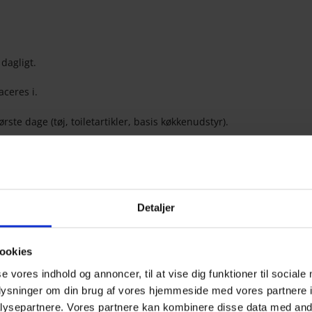
 dagligt.
aceres i.
te dage (tøj, toiletartikler, basis køkkenudstyr).
ere.
flytningen
Detaljer
g adresseændring til Folkeregisteret og PostNord for omdirigering
ette kan gøres via Borger.dk). Skift folkeregister adresse direkte
ookies
dagen og vide om du ønsker at skifte læge eller beholde din
se vores indhold og annoncer, til at vise dig funktioner til sociale
oplysninger om din brug af vores hjemmeside med vores partnere i
atisk besked om din flytning, så tjek adresseskift ved banker,
ysepartnere. Vores partnere kan kombinere disse data med andr