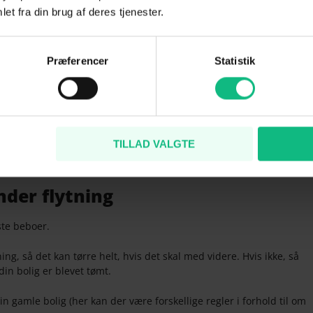
lefon- og internetudbyder, forsyningsselskaber (el, vand og varme),
et fra din brug af deres tjenester.
skaber, eller afmeld kontingenter og abonnementer de steder,
Præferencer
Statistik
tes med videre. Det kan være et lokalt fitnesscenter eller TV og
 dit gamle abonnement med videre – husk at gøre det i god tid, hvis
an med fordel tjekke, om du kan beholde din udbyder på
taste din nye adresse og kan så se, hvilke udbydere, der vil kunne
TILLAD VALGTE
nder flytning
æste beboer.
ing, så det kan tørre helt, hvis det skal med videre. Hvis ikke, så
in bolig er blevet tømt.
n gamle bolig (her kan der være forskellige regler i forhold til om