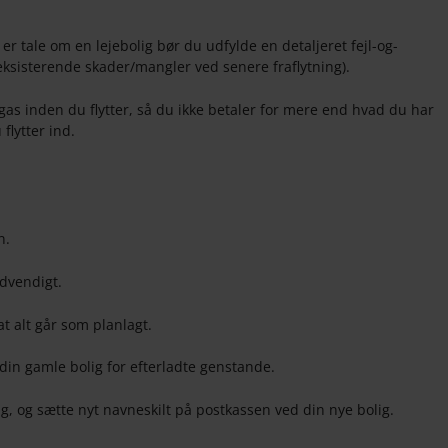
er tale om en lejebolig bør du udfylde en detaljeret fejl-og-
 eksisterende skader/mangler ved senere fraflytning).
gas inden du flytter, så du ikke betaler for mere end hvad du har
 flytter ind.
en.
ødvendigt.
 at alt går som planlagt.
 din gamle bolig for efterladte genstande.
ig, og sætte nyt navneskilt på postkassen ved din nye bolig.