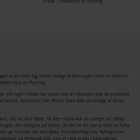
øger vi at ruste dig bedst muligt til flytningen med en tjekliste
indelse med en flytning.
der på ingen måde har svært ved at håndtere alle de praktiske
tilfældet, fantastisk! Der findes bare ikke så mange af disse
en, når du skal flytte. På den måde kan du strege ud, tilføje
oget, der mangler på listen, da det er en stor proces at flytte
or og hvordan du skal flytte. Forhåbentligt kan flytteguiden
tekasser og flytterod står som et rødt kryds i kalenderen.