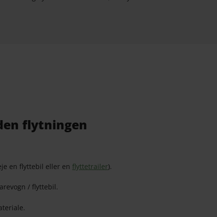
den flytningen
eje en flyttebil eller en
flyttetrailer
).
varevogn / flyttebil.
ateriale.