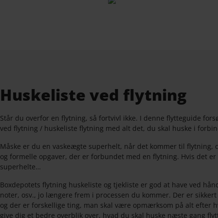
Huskeliste ved flytning
Står du overfor en flytning, så fortvivl ikke. I denne flytteguide fors
ved flytning / huskeliste flytning med alt det, du skal huske i forb
Måske er du en vaskeægte superhelt, når det kommer til flytning, 
og formelle opgaver, der er forbundet med en flytning. Hvis det er 
superhelte…
Boxdepotets flytning huskeliste og tjekliste er god at have ved hånd
noter, osv., jo længere frem i processen du kommer. Der er sikkert n
og der er forskellige ting, man skal være opmærksom på alt efter hv
give dig et bedre overblik over, hvad du skal huske næste gang flyt