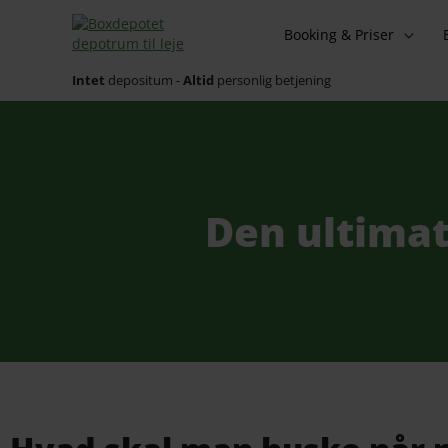
Gå
til
Booking & Priser
indholdet
Intet
depositum -
Altid
personlig betjening
Den ultimat