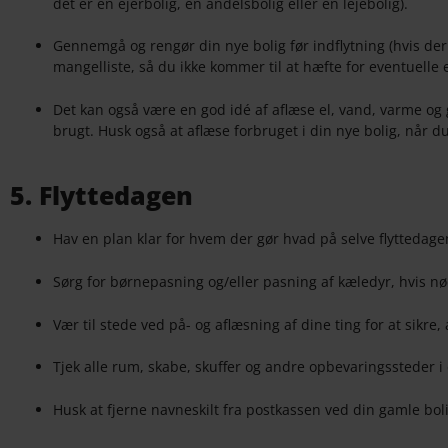
det er en ejerbolig, en andelsbolig eller en lejebolig).
Gennemgå og rengør din nye bolig før indflytning (hvis der 
mangelliste, så du ikke kommer til at hæfte for eventuelle
Det kan også være en god idé af aflæse el, vand, varme og 
brugt. Husk også at aflæse forbruget i din nye bolig, når du
5. Flyttedagen
Hav en plan klar for hvem der gør hvad på selve flyttedag
Sørg for børnepasning og/eller pasning af kæledyr, hvis n
Vær til stede ved på- og aflæsning af dine ting for at sikre,
Tjek alle rum, skabe, skuffer og andre opbevaringssteder i
Husk at fjerne navneskilt fra postkassen ved din gamle bol