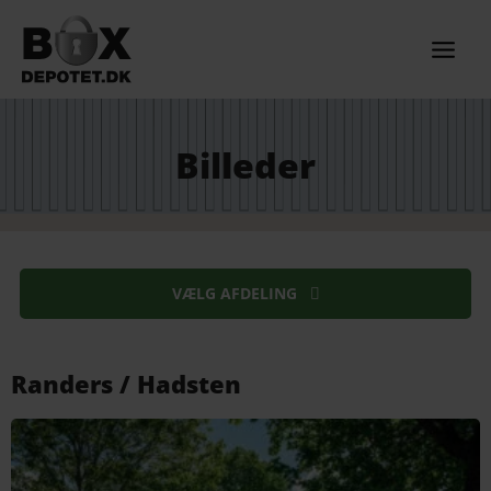
Gå
til
indholdet
Billeder
VÆLG AFDELING
Randers / Hadsten