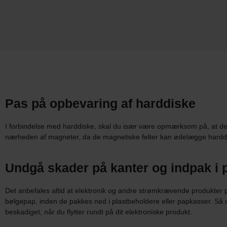
Pas på opbevaring af harddiske
I forbindelse med harddiske, skal du især være opmærksom på, at d
nærheden af magneter, da de magnetiske felter kan ødelægge hardd
Undgå skader på kanter og indpak i p
Det anbefales altid at elektronik og andre strømkrævende produkter pak
bølgepap, inden de pakkes ned i plastbeholdere eller papkasser. Så u
beskadiget, når du flytter rundt på dit elektroniske produkt.