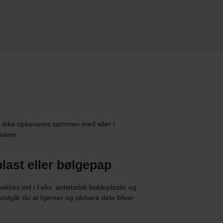
e ikke opbevares sammen med eller i
isken.
last eller bølgepap
kes ind i f.eks. antistatisk bobleplastic og
ndgår du at hjørner og sårbare dele bliver