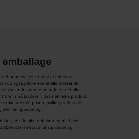
l emballage
er det anbefalelsesværdigt at opbevare
kan du også pakke eventuelle tilhørende
ik. Anvendes denne metode, er det altid
r hører små løsdele til det elektriske produkt,
lt skrive udenpå posen, hvilket produkt de
g eller en opbevaring.
ukter, bør du altid opbevare dem i f.eks.
stbeholdere i et utal af størrelser og