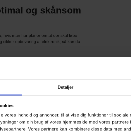
ptimal og skånsom
 hvis man har planer om at der skal løbe
g sikker opbevaring af elektronik, så kan du
produkter ikke udsættes for fugt,
ligger stabilt mellem 5 og 10 grader hele
Detaljer
ookies
lektronik og andre
se vores indhold og annoncer, til at vise dig funktioner til sociale
oplysninger om din brug af vores hjemmeside med vores partnere i
ysepartnere. Vores partnere kan kombinere disse data med andr