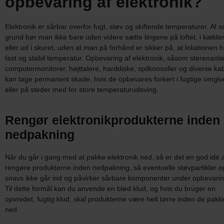
opbevaring af elektronik?
Elektronik er sårbar overfor fugt, støv og skiftende temperaturer. Af
grund bør man ikke bare uden videre sætte tingene på loftet, i kælde
eller ud i skuret, uden at man på forhånd er sikker på, at lokationen 
fast og stabil temperatur. Opbevaring af elektronik, såsom stereoanlæ
computermonitorer, højttalere, harddiske, spilkonsoller og diverse kab
kan tage permanent skade, hvis de opbevares forkert i fugtige omgiv
eller på steder med for store temperaturudsving.
Rengør elektronikprodukterne inden
nedpakning
Når du går i gang med at pakke elektronik ned, så er det en god idé 
rengøre produkterne inden nedpakning, så eventuelle støvpartikler o
snavs ikke går ind og påvirker sårbare komponenter under opbevari
Til dette formål kan du anvende en blød klud, og hvis du bruger en
opvredet, fugtig klud, skal produkterne være helt tørre inden de pakk
ned.