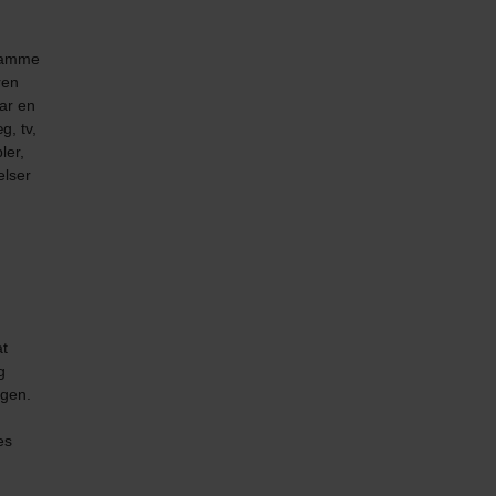
 samme
ren
har en
g, tv,
ler,
elser
at
g
ngen.
es