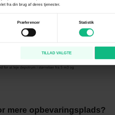
m, og det er kun dig selv, der har nøgle og
et fra din brug af deres tjenester.
kalerne af Boxdepotets medarbejder, men alt
Præferencer
Statistik
å kan du ved leje af et depotrum hos
i også, når du på et tidspunkt vælger at flytte
TILLAD VALGTE
 på Fyn (Hadsten, Horsens, Hedensted, Otterup
d for at leje depotrum i størrelser fra 5 m3 og
or mere opbevaringsplads?