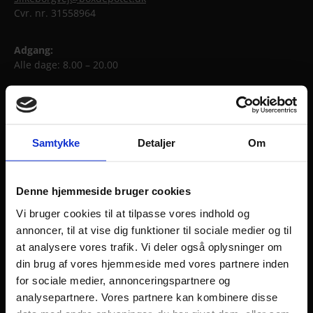
Cvr. nr. 31558964
Adgang:
Alle dage: 8.00 – 20.00
Telefontider:
Man-fre: 9.00 – 17.00
Samtykke
Detaljer
Om
Randers / Hadsten
Afdeling A
Alstrupgårdvej 10
8370 Hadsten
Denne hjemmeside bruger cookies
Vi bruger cookies til at tilpasse vores indhold og
Afdeling B & C
annoncer, til at vise dig funktioner til sociale medier og til
Alstrupgårdvej 3
at analysere vores trafik. Vi deler også oplysninger om
8370 Hadsten
din brug af vores hjemmeside med vores partnere inden
(+45) 23 39 09 79
for sociale medier, annonceringspartnere og
box@boxdepotet.dk
analysepartnere. Vores partnere kan kombinere disse
Cvr. nr. 81543615