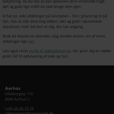
bekymring, da du hos os kan opbevare dine vinterdæk trygt,
tørt og godt lige indtil du skal bruge dem igen.
Vi har pt. seks afdelinger på landsplan – fire i Jylland og to på
Fyn. Hos os står dine ting sikkert, tørt og godt i opvarmede
depotrum, hvor det kun er dig, der har adgang.
Book dit depotrum allerede i dag direkte online i en af vores
afdelinger lige
her
.
Læs også vores
guide til dækopbevaring
, der giver dig en række
gode råd til opbevaring af dæk og hjul.
Aarhus
Silkeborgvej 170
8000 Aarhus C
(+45) 26 36 70 74
silkeborgvej@boxdepotet.dk