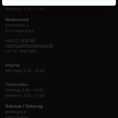
Hverdag: 8.00 – 18.00
Weekend: 9.00 – 17.00
Hedensted
Mosetoften 3
8722 Hedensted
(+45) 71 74 89 89
hedensted@boxdepotet.dk
Cvr. nr. 40421424
Adgang:
Alle dage: 6.00 – 22.00
Telefontider:
Hverdag: 8.00 – 18.00
Weekend: 9.00 – 17.00
Odense / Otterup
Ørkebyvej 6
5450 Otterup