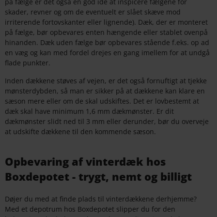
på fælge er det også en god idé at inspicere fælgene for
skader, revner og om de eventuelt er slået skæve mod
irriterende fortovskanter eller lignende). Dæk, der er monteret
på fælge, bør opbevares enten hængende eller stablet ovenpå
hinanden. Dæk uden fælge bør opbevares stående f.eks. op ad
en væg og kan med fordel drejes en gang imellem for at undgå
flade punkter.
Inden dækkene støves af vejen, er det også fornuftigt at tjekke
mønsterdybden, så man er sikker på at dækkene kan klare en
sæson mere eller om de skal udskiftes. Det er lovbestemt at
dæk skal have minimum 1,6 mm dækmønster. Er dit
dækmønster slidt ned til 3 mm eller derunder, bør du overveje
at udskifte dækkene til den kommende sæson.
Opbevaring af vinterdæk hos
Boxdepotet - trygt, nemt og billigt
Døjer du med at finde plads til vinterdækkene derhjemme?
Med et depotrum hos Boxdepotet slipper du for den