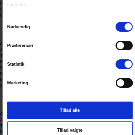
Horsens
tjenester.
Stensballegaardvej 14
8700 Horsens
Samtykkevalg
(+45) 71 74 76 79
Nødvendig
horsens@boxdepotet.dk
Cvr. nr. 40217614
Adgang:
Præferencer
Alle dage: 7.00 – 22.00
Telefontider:
Hverdag: 8.00 – 18.00
Statistik
Weekend: 9.00 – 17.00
Hedensted
Mosetoften 3
Marketing
8722 Hedensted
(+45) 71 74 89 89
hedensted@boxdepotet.dk
Cvr. nr. 40421424
Tillad alle
Adgang:
Alle dage: 6.00 – 22.00
Telefontider:
Tillad valgte
Hverdag: 8.00 – 18.00