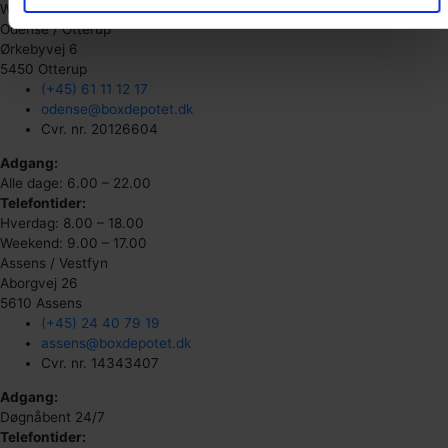
Weekend: 9.00 – 17.00
Odense / Otterup
Ørkebyvej 6
5450 Otterup
(+45) 61 11 12 17
odense@boxdepotet.dk
Cvr. nr. 20126604
Adgang:
Alle dage: 6.00 – 22.00
Telefontider:
Hverdag: 8.00 – 18.00
Weekend: 9.00 – 17.00
Assens / Vestfyn
Aborgvej 26
5610 Assens
(+45) 24 40 79 19
assens@boxdepotet.dk
Cvr. nr. 14343407
Adgang:
Døgnåbent 24/7
Telefontider: