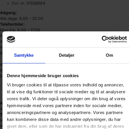
Cvr. nr. 31558964
Adgang:
Alle dage: 8.00 – 20.00
Telefontider:
Man-fre: 9.00 – 17.00
Randers / Hadsten
Afdeling A
Alstrupgårdvej 10
8370 Hadsten
Samtykke
Detaljer
Om
Afdeling B & C
Alstrupgårdvej 3
Denne hjemmeside bruger cookies
8370 Hadsten
(+45) 23 39 09 79
Vi bruger cookies til at tilpasse vores indhold og annoncer,
box@boxdepotet.dk
til at vise dig funktioner til sociale medier og til at analysere
Cvr. nr. 81543615
vores trafik. Vi deler også oplysninger om din brug af vores
Adgang:
hjemmeside med vores partnere inden for sociale medier,
Alle dage: 6.00 – 22.00
annonceringspartnere og analysepartnere. Vores partnere
Telefontider:
kan kombinere disse data med andre oplysninger, du har
Hverdag: 8.00 – 18.00
givet dem, eller som de har indsamlet fra din brug af deres
Weekend: 9.00 – 17.00