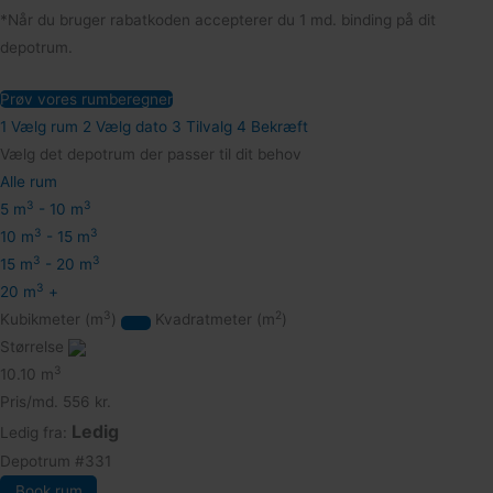
*Når du bruger rabatkoden accepterer du 1 md. binding på dit
depotrum.
Prøv vores rumberegner
1
Vælg rum
2
Vælg dato
3
Tilvalg
4
Bekræft
Vælg det depotrum der passer til dit behov
Alle rum
3
3
5 m
- 10 m
3
3
10 m
- 15 m
3
3
15 m
- 20 m
3
20 m
+
3
2
Kubikmeter (m
)
Kvadratmeter (m
)
Størrelse
3
10.10 m
Pris/md.
556 kr.
Ledig
Ledig fra:
Depotrum
#331
Book rum