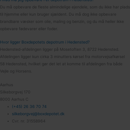
Du må opbevare de fleste almindelige ejendele, som du ikke har plads
til hjemme eller kun bruger sjældent. Du må dog ikke opbevare
brandbare væsker som olie, maling og benzin, og du må heller ikke
opbevare fødevarer eller foder.
Hvor ligger Boxdepotets depotrum i Hedensted?
Hedensted-afdelingen ligger på Mosetoften 3, 8722 Hedensted.
Afdelingen ligger kun cirka 3 minutters kørsel fra motorvejsafkørsel
58 Hedensted, hvilket gør det let at komme til afdelingen fra både
Vejle og Horsens.
Aarhus
Silkeborgvej 170
8000 Aarhus C
(+45) 26 36 70 74
silkeborgvej@boxdepotet.dk
Cvr. nr. 31558964