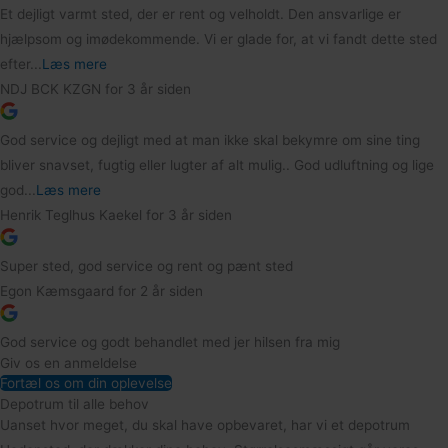
Et dejligt varmt sted, der er rent og velholdt. Den ansvarlige er
hjælpsom og imødekommende. Vi er glade for, at vi fandt dette sted
efter...
Læs mere
NDJ BCK KZGN
for 3 år siden
God service og dejligt med at man ikke skal bekymre om sine ting
bliver snavset, fugtig eller lugter af alt mulig.. God udluftning og lige
god...
Læs mere
Henrik Teglhus Kaekel
for 3 år siden
Super sted, god service og rent og pænt sted
Egon Kæmsgaard
for 2 år siden
God service og godt behandlet med jer hilsen fra mig
Giv os en anmeldelse
Fortæl os om din oplevelse
Depotrum til alle behov
Uanset hvor meget, du skal have opbevaret, har vi et depotrum