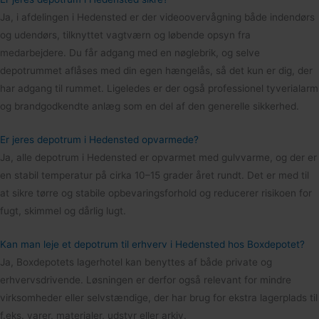
Ja, i afdelingen i Hedensted er der videoovervågning både indendørs
og udendørs, tilknyttet vagtværn og løbende opsyn fra
medarbejdere. Du får adgang med en nøglebrik, og selve
depotrummet aflåses med din egen hængelås, så det kun er dig, der
har adgang til rummet. Ligeledes er der også professionel tyverialarm
og brandgodkendte anlæg som en del af den generelle sikkerhed.
Er jeres depotrum i Hedensted opvarmede?
Ja, alle depotrum i Hedensted er opvarmet med gulvvarme, og der er
en stabil temperatur på cirka 10–15 grader året rundt. Det er med til
at sikre tørre og stabile opbevaringsforhold og reducerer risikoen for
fugt, skimmel og dårlig lugt.
Kan man leje et depotrum til erhverv i Hedensted hos Boxdepotet?
Ja, Boxdepotets lagerhotel kan benyttes af både private og
erhvervsdrivende. Løsningen er derfor også relevant for mindre
virksomheder eller selvstændige, der har brug for ekstra lagerplads til
f.eks. varer, materialer, udstyr eller arkiv.