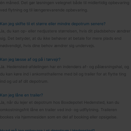
én måned. Det gør løsningen velegnet både til midlertidig opbevaring
ved flytning og til længerevarende opbevaring.
Kan jeg skifte til et større eller mindre depotrum senere?
Ja, du kan op- eller nedjustere størrelsen, hvis dit pladsbehov ændrer
sig. Det betyder, at du ikke behøver at betale for mere plads end
nødvendigt, hvis dine behov ændrer sig undervejs.
Kan jeg læsse af og på i tørvejr?
Ja. Hedensted-afdelingen har en indendørs af- og pålæsningshal, og
du kan køre ind i ankomsthallerne med bil og trailer for at flytte ting
ind og ud af dit depotrum.
Kan jeg låne en trailer?
Ja, når du lejer et depotrum hos Boxdepotet Hedensted, kan du
omkostningsfrit låne en trailer ved ind- og udflytning. Traileren
bookes via hjemmesiden som en del af booking eller opsigelse.
Hvad må jeg opbevare i et depotrum i Hedensted?