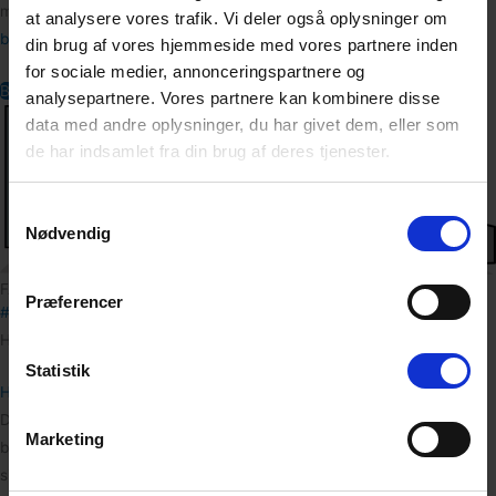
mulighed for at låne en trailer gratis til flytning af dine ejendele. Du
at analysere vores trafik. Vi deler også oplysninger om
booker traileren
her på siden.
din brug af vores hjemmeside med vores partnere inden
for sociale medier, annonceringspartnere og
Book trailer
analysepartnere. Vores partnere kan kombinere disse
data med andre oplysninger, du har givet dem, eller som
de har indsamlet fra din brug af deres tjenester.
Samtykkevalg
Nødvendig
FAQ - depotrum i Hedensted
Præferencer
#1
Harmonikaindhold
Statistik
Hvordan lejer jeg et depotrum i Hedensted?
Du lejer et depotrum online direkte på bookingsiden. Forløbet er
Marketing
bygget op i fire trin: Vælg rum, Vælg dato, Tilvalg og Bekræft. På
siden kan du også bruge Boxdepotets
rumberegner
, hvis du er i tvivl