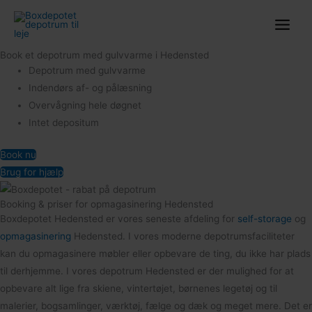
Gå
til
indholdet
Book et depotrum med gulvvarme i Hedensted
Depotrum med gulvvarme
Indendørs af- og pålæsning
Overvågning hele døgnet
Intet depositum
Book nu
Brug for hjælp
Booking & priser for opmagasinering Hedensted
Boxdepotet Hedensted er vores seneste afdeling for
self-storage
og
opmagasinering
Hedensted. I vores moderne depotrumsfaciliteter
kan du opmagasinere møbler eller opbevare de ting, du ikke har plads
til derhjemme. I vores depotrum Hedensted er der mulighed for at
opbevare alt lige fra skiene, vintertøjet, børnenes legetøj og til
malerier, bogsamlinger, værktøj, fælge og dæk og meget mere. Det er