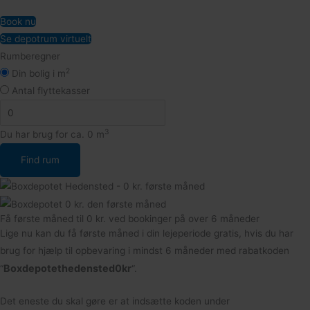
Book nu
Se depotrum virtuelt
Rumberegner
2
Din bolig i m
Antal flyttekasser
3
Du har brug for ca.
0
m
Få første måned til 0 kr. ved bookinger på over 6 måneder
Lige nu kan du få første måned i din lejeperiode gratis, hvis du har
brug for hjælp til opbevaring i mindst 6 måneder med rabatkoden
Boxdepotethedensted0kr
“
“.
Det eneste du skal gøre er at indsætte koden under