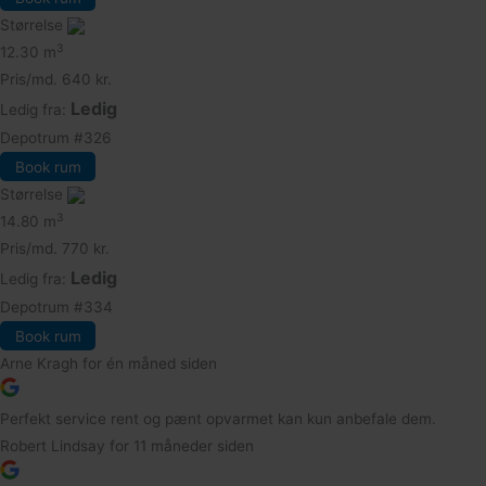
Størrelse
3
12.30 m
Pris/md.
640 kr.
Ledig
Ledig fra:
Depotrum
#326
Book rum
Størrelse
3
14.80 m
Pris/md.
770 kr.
Ledig
Ledig fra:
Depotrum
#334
Book rum
Arne Kragh
for én måned siden
Perfekt service rent og pænt opvarmet kan kun anbefale dem.
Robert Lindsay
for 11 måneder siden