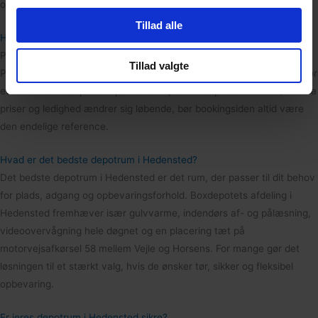
om, hvor meget plads du har brug for.
Tillad alle
Hvad koster et depotrum i Hedensted?
Prisen afhænger af størrelsen på rummet og den aktuelle ledighed.
Tillad valgte
Prisen starter ved 318 kr./md. for de mindste depotrum på 5,3 m³. For
et af de større depotrum på f.eks. 23,40 m³ er prisen 1.217 kr./md. Da
priser og ledighed ændrer sig løbende, bør bookingsiden altid være
den endelige reference.
Hvad er det bedste depotrum i Hedensted?
Det bedste depotrum i Hedensted er det rum, der passer til dit behov
for plads, adgang og opbevaringsforhold. Boxdepotets afdeling i
Hedensted fremhæver især gulvvarme, indendørs af- og pålæsning,
videoovervågning hele døgnet og en placering tæt på
motorvejsafkørsel 58 mellem Vejle og Horsens. For mange gør det
løsningen til et stærkt valg, hvis de ønsker tør, sikker og fleksibel
opbevaring.
Er jeres depotrum i Hedensted sikre?