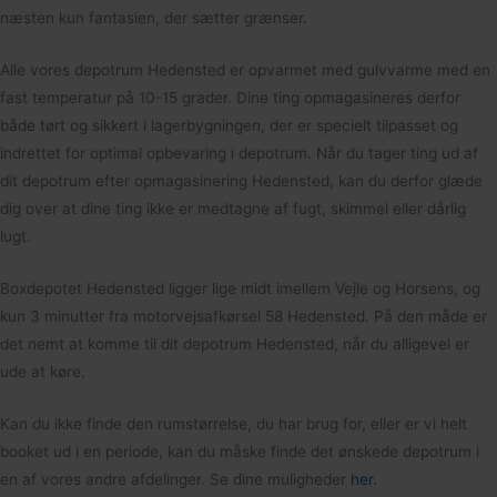
næsten kun fantasien, der sætter grænser.
Alle vores depotrum Hedensted er opvarmet med gulvvarme med en
fast temperatur på 10-15 grader. Dine ting opmagasineres derfor
både tørt og sikkert i lagerbygningen, der er specielt tilpasset og
indrettet for optimal opbevaring i depotrum. Når du tager ting ud af
dit depotrum efter opmagasinering Hedensted, kan du derfor glæde
dig over at dine ting ikke er medtagne af fugt, skimmel eller dårlig
lugt.
Boxdepotet Hedensted ligger lige midt imellem Vejle og Horsens, og
kun 3 minutter fra motorvejsafkørsel 58 Hedensted. På den måde er
det nemt at komme til dit depotrum Hedensted, når du alligevel er
ude at køre.
Kan du ikke finde den rumstørrelse, du har brug for, eller er vi helt
booket ud i en periode, kan du måske finde det ønskede depotrum i
en af vores andre afdelinger. Se dine muligheder
her.