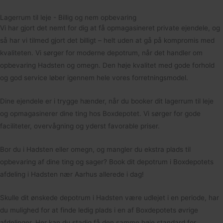
Lagerrum til leje - Billig og nem opbevaring
Vi har gjort det nemt for dig at få opmagasineret private ejendele, og
så har vi tilmed gjort det billigt – helt uden at gå på kompromis med
kvaliteten. Vi sørger for moderne depotrum, når det handler om
opbevaring Hadsten og omegn. Den høje kvalitet med gode forhold
og god service løber igennem hele vores forretningsmodel.
Dine ejendele er i trygge hænder, når du booker dit lagerrum til leje
og opmagasinerer dine ting hos Boxdepotet. Vi sørger for gode
faciliteter, overvågning og yderst favorable priser.
Bor du i Hadsten eller omegn, og mangler du ekstra plads til
opbevaring af dine ting og sager? Book dit depotrum i Boxdepotets
afdeling i Hadsten nær Aarhus allerede i dag!
Skulle dit ønskede depotrum i Hadsten være udlejet i en periode, har
du mulighed for at finde ledig plads i en af Boxdepotets øvrige
afdelinger. Her kan du stadig få den samme høje standard for