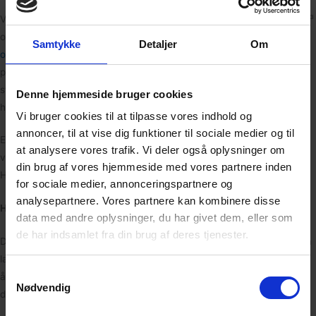
Vores depotrum Hadsten fås i flere størrelser, typisk fra omkring 5 m³
og op til 20+ m³. Det betyder, at du nemt kan finde et
Samtykke
Detaljer
Om
opbevaringsrum
, der matcher dit aktuelle behov. Skulle dit
pladsbehov ændre sig undervejs, kan du altid op- eller nedjustere
størrelsen, så du ikke betaler for unødvendig plads. Vores personale
Denne hjemmeside bruger cookies
hjælper dig gerne med at finde den rette løsning.
Vi bruger cookies til at tilpasse vores indhold og
annoncer, til at vise dig funktioner til sociale medier og til
Er du i tvivl om, hvor meget opbevaringsplads du har brug for? Brug
at analysere vores trafik. Vi deler også oplysninger om
vores
rumberegner
og få et hurtigt overblik over, hvilket depotrum i
din brug af vores hjemmeside med vores partnere inden
Hadsten der passer bedst til dine ting.
for sociale medier, annonceringspartnere og
analysepartnere. Vores partnere kan kombinere disse
Hvad må opbevares i dit depotrum?
data med andre oplysninger, du har givet dem, eller som
de har indsamlet fra din brug af deres tjenester.
Du bestemmer selv, hvad du vil opbevare i dit depotrum Hadsten, så
længe det overholder gældende regler. Af sikkerhedsmæssige
Samtykkevalg
årsager er der enkelte
begrænsninger
i forhold til fødevarer,
Nødvendig
dyrefoder og brandfarlige væsker.