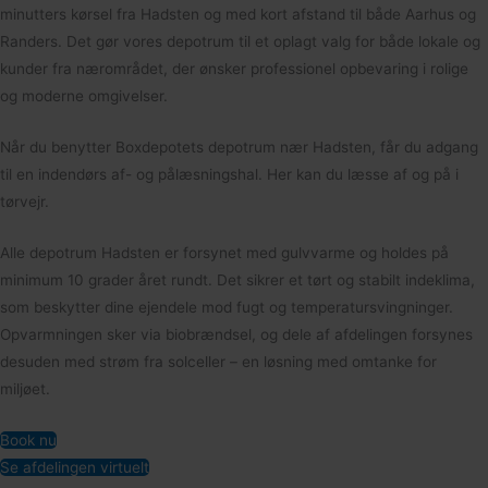
minutters kørsel fra Hadsten og med kort afstand til både Aarhus og
Randers. Det gør vores depotrum til et oplagt valg for både lokale og
kunder fra nærområdet, der ønsker professionel opbevaring i rolige
og moderne omgivelser.
Når du benytter Boxdepotets depotrum nær Hadsten, får du adgang
til en indendørs af- og pålæsningshal. Her kan du læsse af og på i
tørvejr.
Alle depotrum Hadsten er forsynet med gulvvarme og holdes på
minimum 10 grader året rundt. Det sikrer et tørt og stabilt indeklima,
som beskytter dine ejendele mod fugt og temperatursvingninger.
Opvarmningen sker via biobrændsel, og dele af afdelingen forsynes
desuden med strøm fra solceller – en løsning med omtanke for
miljøet.
Book nu
Se afdelingen virtuelt