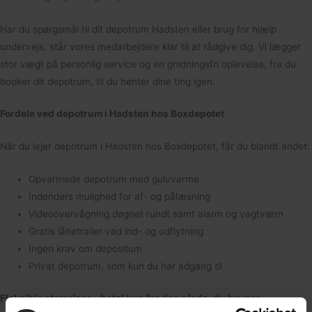
Har du spørgsmål til dit depotrum Hadsten eller brug for hjælp
undervejs, står vores medarbejdere klar til at rådgive dig. Vi lægger
stor vægt på personlig service og en gnidningsfri oplevelse, fra du
booker dit depotrum, til du henter dine ting igen.
Fordele ved depotrum i Hadsten hos Boxdepotet
Når du lejer depotrum i Hadsten hos Boxdepotet, får du blandt andet:
Opvarmede depotrum med gulvvarme
Indendørs mulighed for af- og pålæsning
Videoovervågning døgnet rundt samt alarm og vagtværn
Gratis lånetrailer ved ind- og udflytning
Ingen krav om depositum
Privat depotrum, som kun du har adgang til
Fleksible størrelser – betal kun for den plads, du bruger