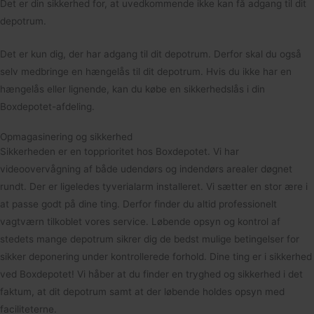
Det er din sikkerhed for, at uvedkommende ikke kan få adgang til dit
depotrum.
Det er kun dig, der har adgang til dit depotrum. Derfor skal du også
selv medbringe en hængelås til dit depotrum. Hvis du ikke har en
hængelås eller lignende, kan du købe en sikkerhedslås i din
Boxdepotet-afdeling.
Opmagasinering og sikkerhed
Sikkerheden er en topprioritet hos Boxdepotet. Vi har
videoovervågning af både udendørs og indendørs arealer døgnet
rundt. Der er ligeledes tyverialarm installeret. Vi sætter en stor ære i
at passe godt på dine ting. Derfor finder du altid professionelt
vagtværn tilkoblet vores service. Løbende opsyn og kontrol af
stedets mange depotrum sikrer dig de bedst mulige betingelser for
sikker deponering under kontrollerede forhold. Dine ting er i sikkerhed
ved Boxdepotet! Vi håber at du finder en tryghed og sikkerhed i det
faktum, at dit depotrum samt at der løbende holdes opsyn med
faciliteterne.