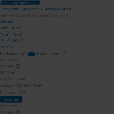
Prøv vores rumberegner
1
Vælg rum
2
Vælg dato
3
Tilvalg
4
Bekræft
Vælg det depotrum der passer til dit behov
Alle rum
3
3
5 m
- 10 m
3
3
10 m
- 15 m
3
3
15 m
- 20 m
3
20 m
+
3
2
Kubikmeter (m
)
Kvadratmeter (m
)
Snart ledig
Størrelse
3
20.00 m
Pris/md.
800 kr.
16-08-2026
Ledig fra:
Depotrum
#577
Book rum
Snart ledig
Størrelse