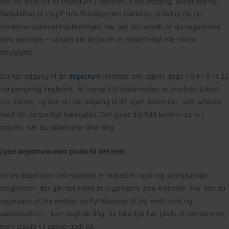
Har du brug for et depotrum i Hadsten, hvor adgang, sikkerhed og
fleksibilitet er i top? Hos Boxdepotets Hadsten-afdeling får du
moderne opbevaringsløsninger, der gør det enkelt at opmagasinere
dine ejendele – uanset om behovet er midlertidigt eller mere
langsigtet.
Du har adgang til dit
depotrum
Hadsten alle ugens dage fra kl. 6 til 22
via personlig nøglebrik. Af hensyn til sikkerheden er området lukket
om natten, og kun du har adgang til dit eget depotrum, som aflåses
med din personlige hængelås. Det giver dig fuld kontrol og ro i
maven, når du opbevarer dine ting.
Lyse depotrum med plads til det hele
Vores depotrum ved Hadsten er indrettet i lyse og overskuelige
omgivelser, der gør det nemt at organisere dine ejendele. Her kan du
opbevare alt fra møbler og flyttekasser til tøj, elektronik og
sæsonudstyr – kort sagt de ting, du ikke lige har plads til derhjemme,
men stadig vil passe godt på.