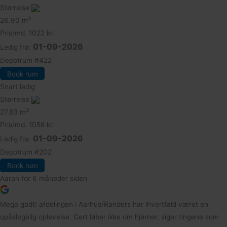
Størrelse
3
26.90 m
Pris/md.
1022 kr.
01-09-2026
Ledig fra:
Depotrum
#422
Book rum
Snart ledig
Størrelse
3
27.83 m
Pris/md.
1058 kr.
01-09-2026
Ledig fra:
Depotrum
#202
Book rum
Aaron
for 6 måneder siden
Mega godt! afdelingen i Aarhus/Randers har ihvertfald været en
upåklagelig oplevelse. Gert løber ikke om hjørner, siger tingene som