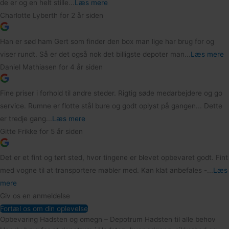
de er og en helt stille...
Læs mere
Charlotte Lyberth
for 2 år siden
Han er sød ham Gert som finder den box man lige har brug for og
viser rundt. Så er det også nok det billigste depoter man...
Læs mere
Daniel Mathiasen
for 4 år siden
Fine priser i forhold til andre steder. Rigtig søde medarbejdere og go
service. Rumne er flotte stål bure og godt oplyst på gangen... Dette
er tredje gang...
Læs mere
Gitte Frikke
for 5 år siden
Det er et fint og tørt sted, hvor tingene er blevet opbevaret godt. Fint
med vogne til at transportere møbler med. Kan klat anbefales -...
Læs
mere
Giv os en anmeldelse
Fortæl os om din oplevelse
Opbevaring Hadsten og omegn – Depotrum Hadsten til alle behov