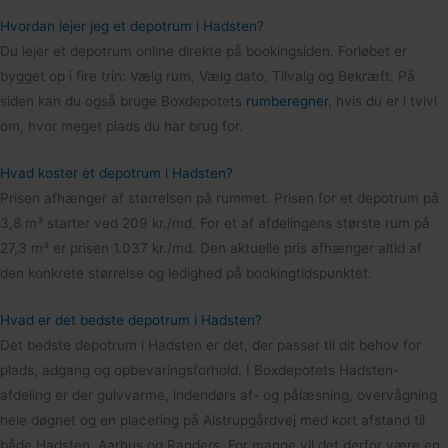
Hvordan lejer jeg et depotrum i Hadsten?
Du lejer et depotrum online direkte på bookingsiden. Forløbet er
bygget op i fire trin: Vælg rum, Vælg dato, Tilvalg og Bekræft. På
siden kan du også bruge Boxdepotets
rumberegner
, hvis du er i tvivl
om, hvor meget plads du har brug for.
Hvad koster et depotrum i Hadsten?
Prisen afhænger af størrelsen på rummet. Prisen for et depotrum på
3,8 m³ starter ved 209 kr./md. For et af afdelingens største rum på
27,3 m³ er prisen 1.037 kr./md. Den aktuelle pris afhænger altid af
den konkrete størrelse og ledighed på bookingtidspunktet.
Hvad er det bedste depotrum i Hadsten?
Det bedste depotrum i Hadsten er det, der passer til dit behov for
plads, adgang og opbevaringsforhold. I Boxdepotets Hadsten-
afdeling er der gulvvarme, indendørs af- og pålæsning, overvågning
hele døgnet og en placering på Alstrupgårdvej med kort afstand til
både Hadsten, Aarhus og Randers. For mange vil det derfor være en